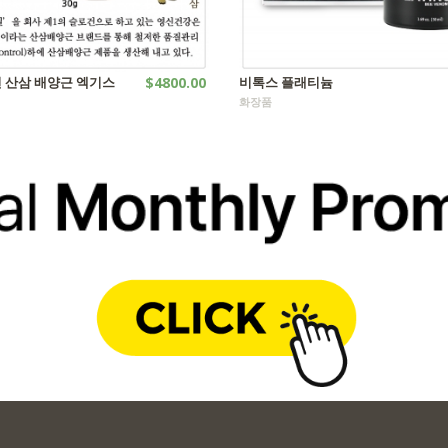
 산삼 배양근 엑기스
$4800.00
비톡스 플래티늄
화장품