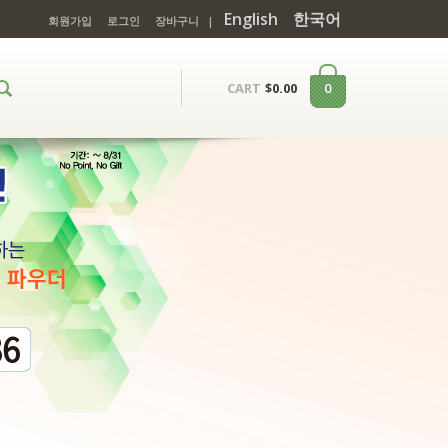
English
한국어
회원가입
로그인
장바구니
|
0
CART
$
0.00