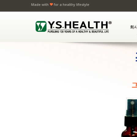
Made with
for a healthy lifestyle
회