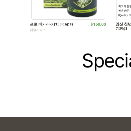
프로 바카리-X(150 Caps)
$160.00
영신 천년
(120g)
캡슐시리즈
산삼