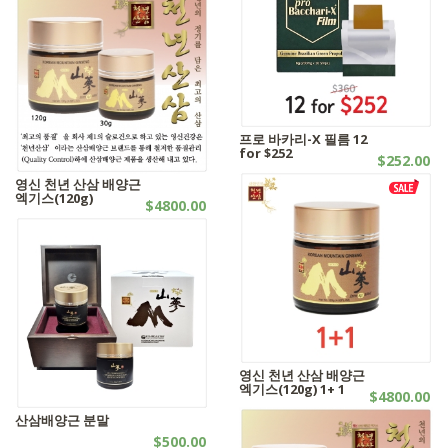
프로 바카리-X 필름 12
for $252
$252.00
기타제품
영신 천년 산삼 배양근
엑기스(120g)
$4800.00
산삼
영신 천년 산삼 배양근
엑기스(120g) 1+ 1
$4800.00
SALES
산삼배양근 분말
$500.00