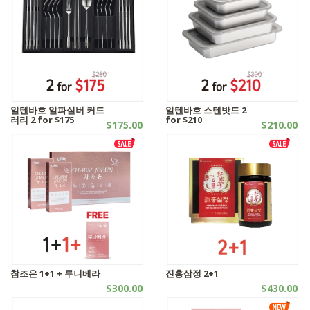
알텐바흐 알파실버 커드
알텐바흐 스텐밧드 2
러리 2 for $175
for $210
$175.00
$210.00
웰빙제품 | - 기타 침구류
웰빙제품 | - 기타 침구류
참조은 1+1 + 루니베라
진홍삼정 2+1
$300.00
$430.00
SALES | 엑기스
SALES