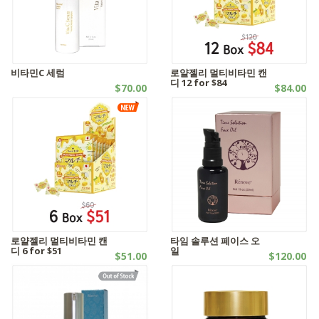
비타민C 세럼
로얄젤리 멀티비타민 캔
디 12 for $84
$70.00
$84.00
화장품
자연식품
로얄젤리 멀티비타민 캔
타임 솔루션 페이스 오
디 6 for $51
일
$51.00
$120.00
자연식품
화장품 | 화장품