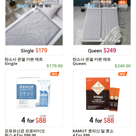
탄소사 온열 카본 매트
탄소사 온열 카본 매트
Single
Queen
$179.00
$249.00
웰빙제품 | - 기타 침구류
웰빙제품 | - 기타 침구류
모유유산균 프로바이오
KAMUT 호라산 밀 효소
틱스 4 for $88.00
4 for $88