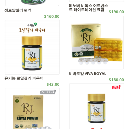
레노베 비톡스 어드벤스
드 하이드레이션 크림
생로얄젤리 원액
$190.00
$160.00
화장품
로얄젤리 | 유기농제품
비바로얄 VIVA ROYAL
유기농 로얄젤리 파우더
$180.00
$43.00
로얄젤리 | 유기농제품
로얄젤리