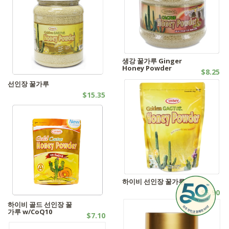
생강 꿀가루 Ginger
Honey Powder
$8.25
꿀가루
선인장 꿀가루
$15.35
꿀가루
하이비 선인장 꿀가루
$5.90
꿀가루
하이비 골드 선인장 꿀
가루 w/CoQ10
$7.10
꿀가루