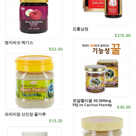
진홍삼정
$215.00
엑기스
영지버섯 엑기스
$53.00
엑기스
로얄젤리꿀 30,000mg
FRJ in Cactus Honey
$45.00
꿀제품
프리미엄 선인장 꿀가루
$15.35
꿀가루