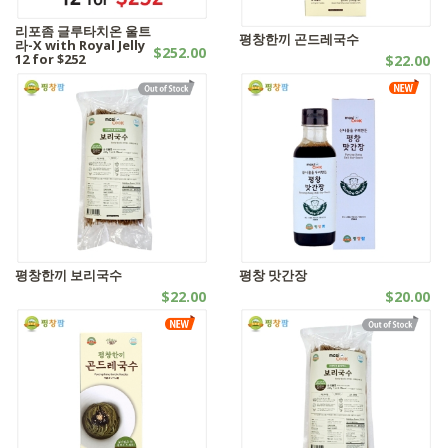
리포좀 글루타치온 울트
평창한끼 곤드레국수
라-X with Royal Jelly
$252.00
12 for $252
$22.00
기타제품
자연식품
평창한끼 보리국수
평창 맛간장
$22.00
$20.00
자연식품
자연식품