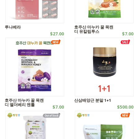
루나베라
호주산 마누카 꿀 목캔
디 유칼립투스
$27.00
$7.00
기타제품
기타제품
호주산 마누카 꿀 목캔
산삼배양근 분말 1+1
디 엘더베리 멘톨
$7.00
$500.00
기타제품
SALES | 산삼