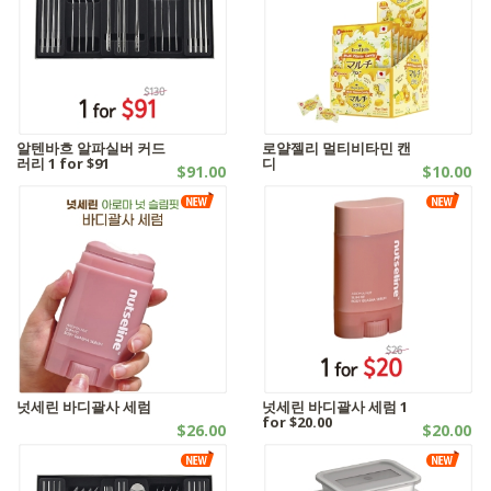
알텐바흐 알파실버 커드
로얄젤리 멀티비타민 캔
러리 1 for $91
디
$91.00
$10.00
웰빙제품 | - 기타 침구류
자연식품
넛세린 바디괄사 세럼
넛세린 바디괄사 세럼 1
for $20.00
$26.00
$20.00
기타제품
기타제품