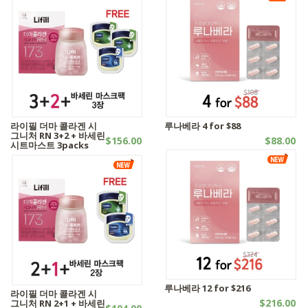
라이필 더마 콜라겐 시
루나베라 4 for $88
그니처 RN 3+2 + 바세린
$156.00
$88.00
시트마스트 3packs
기타제품 | SALES
캡슐시리즈 | SALES
루나베라 12 for $216
라이필 더마 콜라겐 시
$216.00
그니처 RN 2+1 + 바세린