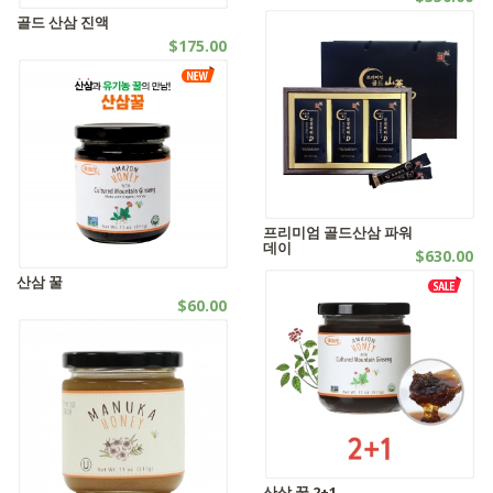
엑기스 | SALES
골드 산삼 진액
$175.00
엑기스
프리미엄 골드산삼 파워
데이
$630.00
엑기스 | 산삼
산삼 꿀
$60.00
꿀제품
산삼 꿀 2+1