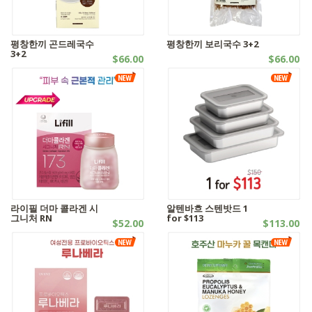
평창한끼 곤드레국수
평창한끼 보리국수 3+2
3+2
$66.00
$66.00
자연식품
자연식품
라이필 더마 콜라겐 시
알텐바흐 스텐밧드 1
그니처 RN
for $113
$52.00
$113.00
캡슐시리즈
웰빙제품 | - 기타 침구류