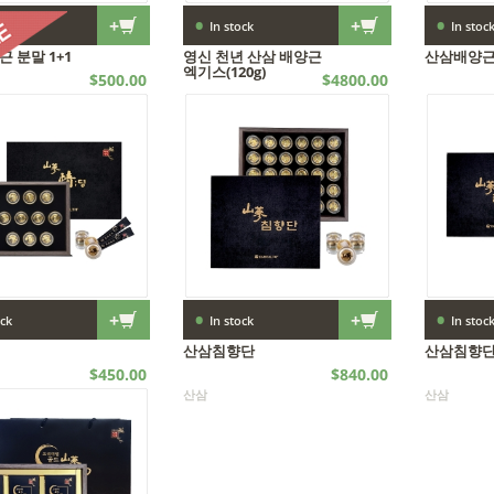
•
•
+
+
ock
In stock
In stoc
 분말 1+1
영신 천년 산삼 배양근
산삼배양근
엑기스(120g)
$500.00
$4800.00
산삼
산삼
산삼
•
•
+
+
ock
In stock
In stoc
산삼침향단
산삼침향단 
$450.00
$840.00
산삼
산삼