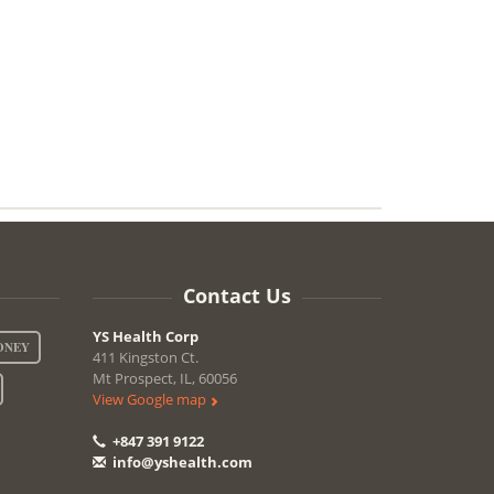
Contact Us
YS Health Corp
ONEY
411 Kingston Ct.
Mt Prospect, IL, 60056
View Google map
+847 391 9122
info@yshealth.com