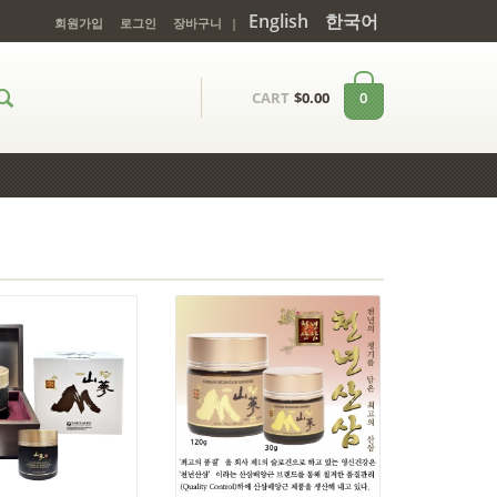
English
한국어
회원가입
로그인
장바구니
|
0
CART
$
0.00