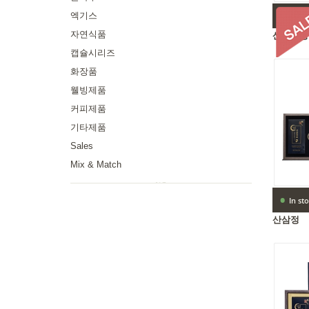
•
엑기스
In st
자연식품
산삼배양근
캡슐시리즈
SALES | 
화장품
웰빙제품
커피제품
기타제품
Sales
Mix & Match
•
In st
산삼정
산삼