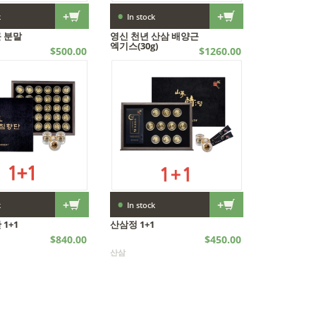
•
+
+
k
In stock
 분말
영신 천년 산삼 배양근
엑기스(30g)
$500.00
$1260.00
산삼
•
+
+
k
In stock
1+1
산삼정 1+1
$840.00
$450.00
산삼