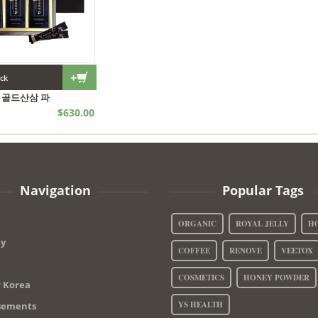
+
ock
 골드산삼 파
$630.00
산삼
Navigation
Popular Tags
ORGANIC
ROYAL JELLY
H
y
COFFEE
RENOVE
VEETOX
COSMETICS
HONEY POWDER
r Korea
YS HEALTH
sements