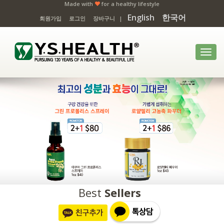
Made with
for a healthy lifestyle
English
한국어
회원가입
로그인
장바구니
|
Toggl
navig
Best
Sellers