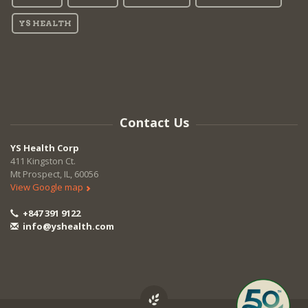
YS HEALTH
Contact Us
YS Health Corp
411 Kingston Ct.
Mt Prospect, IL, 60056
View Google map
+847 391 9122
info@yshealth.com