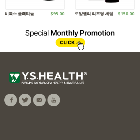
비톡스 플래티늄
$95.00
로얄젤리 리프팅 세럼
$150.00
화장품
화장품