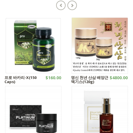
프로 바카리-X(150
$160.00
영신 천년 산삼 배양근
$4800.00
Caps)
엑기스(120g)
캡슐시리즈
산삼