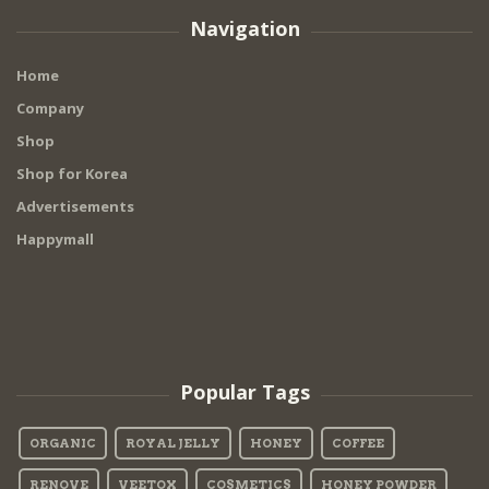
Navigation
Home
Company
Shop
Shop for Korea
Advertisements
Happymall
Popular Tags
ORGANIC
ROYAL JELLY
HONEY
COFFEE
RENOVE
VEETOX
COSMETICS
HONEY POWDER