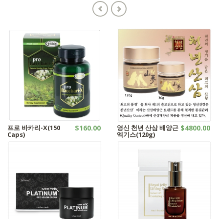
프로 바카리-X(150
$160.00
영신 천년 산삼 배양근
$4800.00
Caps)
엑기스(120g)
캡슐시리즈
산삼