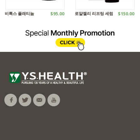
비톡스 플래티늄
$95.00
로얄젤리 리프팅 세럼
$150.00
화장품
화장품