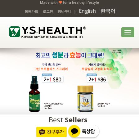
Made with
for a healthy lifestyle
English
한국어
회원가입
로그인
장바구니
|
Toggl
navig
Best
Sellers