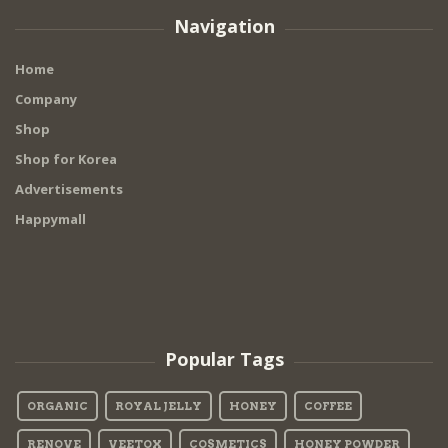
Navigation
Home
Company
Shop
Shop for Korea
Advertisements
Happymall
Popular Tags
ORGANIC
ROYAL JELLY
HONEY
COFFEE
RENOVE
VEETOX
COSMETICS
HONEY POWDER