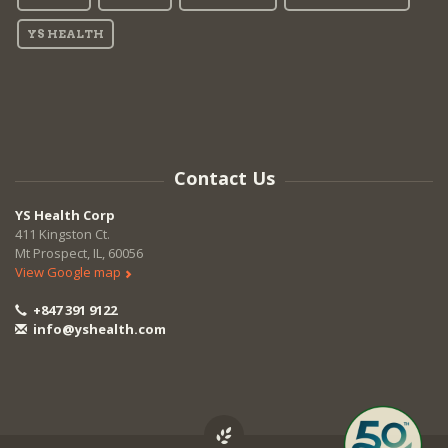
YS HEALTH
Contact Us
YS Health Corp
411 Kingston Ct.
Mt Prospect, IL, 60056
View Google map
+847 391 9122
info@yshealth.com