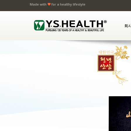
Made with
for a healthy lifestyle
회