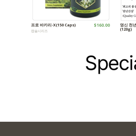
프로 바카리-X(150 Caps)
$160.00
영신 천년
(120g)
캡슐시리즈
산삼