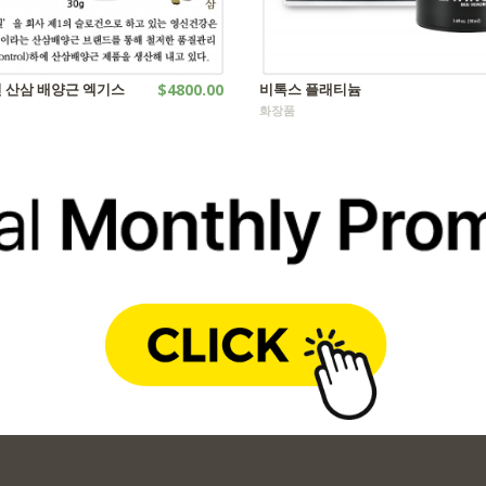
 산삼 배양근 엑기스
$4800.00
비톡스 플래티늄
화장품