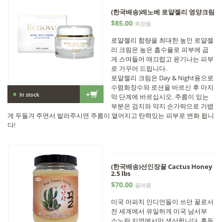
(한국배송)레노베 로얄젤리 영양크림
$85.00
화장품
로얄젤리 함량을 최대한 높인 로얄젤
리 크림은 높은 흡수율로 피부에 곱
게 스며들어 매끄럽고 윤기나는 피부
로 가꾸어 드립니다.
로얄젤리 크림은 Day & Night용으로
수렴화장수와 로션을 바르신 후 마지
•
+
In stock
막 단계에 바르십시오. 주름이 있는
부분은 검지와 약지 손가락으로 가볍
게 두들겨 주면서 발라주시면 주름이 옅어지고 탄력있는 피부로 변화 됩니
다!
(한국배송)선인장꿀 Cactus Honey
2.5 lbs
$70.00
꿀제품
미국 아파치 인디언들이 쓰던 꿀로서
전 세계에서 유일하게 미국 남서부
소노란 지역에서만 생산됩니다. 혹독