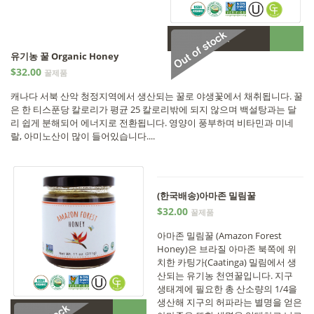
•
Out of stock
유기농 꿀 Organic Honey
$32.00
꿀제품
캐나다 서북 산악 청정지역에서 생산되는 꿀로 야생꽃에서 채취됩니다. 꿀
은 한 티스푼당 칼로리가 평균 25 칼로리밖에 되지 않으며 백설탕과는 달
리 쉽게 분해되어 에너지로 전환됩니다. 영양이 풍부하며 비타민과 미네
랄, 아미노산이 많이 들어있습니다....
(한국배송)아마존 밀림꿀
$32.00
꿀제품
아마존 밀림꿀 (Amazon Forest
Honey)은 브라질 아마존 북쪽에 위
치한 카팅가(Caatinga) 밀림에서 생
산되는 유기농 천연꿀입니다. 지구
생태계에 필요한 총 산소량의 1/4을
생산해 지구의 허파라는 별명을 얻은
•
Out of stock