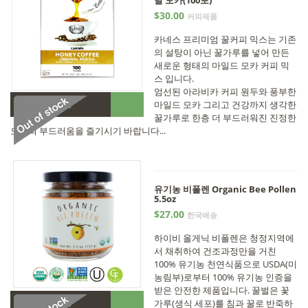
날 모카(100포)
$30.00
커피제품
카네스 프리미엄 꿀커피 믹스는 기존
의 설탕이 아닌 꿀가루를 넣어 만든
새로운 형태의 마일드 모카 커피 믹
스 입니다.
엄선된 아라비카 커피 원두와 풍부한
•
마일드 모카 그리고 건강까지 생각한
Out of stock
꿀가루로 한층 더 부드러워진 진정한
모카의 부드러움을 즐기시기 바랍니다...
유기농 비폴렌 Organic Bee Pollen
5.5oz
$27.00
한국배송
하이비 올게닉 비폴렌은 청정지역에
서 채취하여 건조과정만을 거친
100% 유기농 천연식품으로 USDA(미
농림부)로부터 100% 유기농 인증을
받은 안전한 제품입니다. 꿀벌은 꽃
•
가루(생식 세포)를 침과 꿀로 반죽하
Out of stock