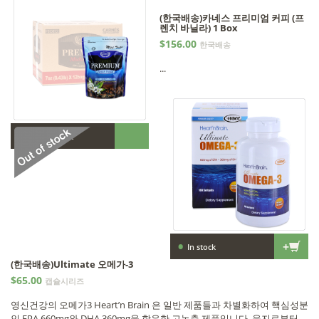
(한국배송)카네스 프리미엄 커피 (프
렌치 바닐라) 1 Box
$156.00
한국배송
...
•
Out of stock
•
+
In stock
(한국배송)Ultimate 오메가-3
$65.00
캡슐시리즈
영신건강의 오메가3 Heart’n Brain 은 일반 제품들과 차별화하여 핵심성분
인 EPA 660mg와 DHA 360mg을 함유한 고농축 제품입니다. 육지로부터