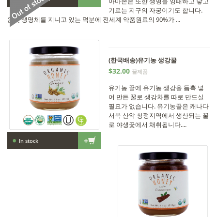
아마존은 또한 생명을 잉태하고 낳고
기르는 지구의 자궁이기도 합니다.
온갖 생명체를 지니고 있는 덕분에 전세계 약품원료의 90%가 ...
(한국배송)유기농 생강꿀
$32.00
꿀제품
유기농 꿀에 유기농 생강을 듬뿍 넣
어 만든 꿀로 생강차를 따로 만드실
필요가 없습니다. 유기농꿀은 캐나다
서북 산악 청정지역에서 생산되는 꿀
로 야생꽃에서 채취됩니다....
•
+
In stock