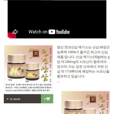
영신 천년산삼 엑기스는 산삼 배양근
농축액 100%가 들어간 최고의 산삼
제품 입니다. 산삼 엑기스(30g)에는 g
당 약 200mg의 사포닌이 함유되어
있으며, 이는 깊은 산속에서 자란 산
삼 약 17-8뿌리에 해당하는 사포닌을
함유하고 있습니다.
...
•
+
In stock