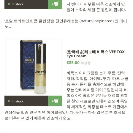
•
+
지 뺏어가 피부를 더욱 건조하게 만
In stock
들어 노화의 제일 큰 원인이 됩니다.
‘로얄 트리트먼트 폼 클렌징’은 천연유래성분 (natural originated) 인 아미
노...
(한국배송)레노베 비톡스 VEE TOX
Eye Cream
$85.00
화장품
비톡스 아이크림은 눈가 주름, 탄력
저하, 칙칙함, 아이백, 부기, 다크 서클
등 눈가 문제를 총체적으로 해결해
주는 안티에이징 아이크림입니다. 비
톡스 아이크림은 유기농 재료를 포함
•
+
한 천연 재료로만 만들어졌으며 독일
In stock
의 세계적인 화장품 테스트 기관에서
안정성을 입증 받은 천연 아이크림입니다. 눈가는 아주 얇은 피부 조직으
로 이루어져 있기 때문에 건조하기 쉽고...