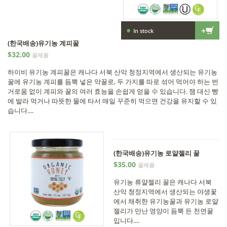
•
+
In stock
(한국배송)유기농 계피꿀
$32.00
꿀제품
하이비 유기농 계피꿀은 캐나다 서북 산악 청정지역에서 생산되는 유기농
꿀에 유기농 계피를 듬뿍 넣은 약꿀로, 두 가지를 따로 섞어 먹어야 하는 번
거로움 없이 계피와 꿀의 여러 효능을 손쉽게 얻을 수 있습니다. 잼 대신 빵
에 발라 먹거나 따뜻한 물에 타서 매일 꾸준히 먹으면 건강을 유지할 수 있
습니다....
(한국배송)유기농 로얄젤리 꿀
$35.00
꿀제품
유기농 류얄젤리 꿀은 캐나다 서북
산악 청정지역에서 생산되는 야생꽃
에서 채취한 유기농꿀과 유기농 로얄
젤리가 만난 영양이 듬뿍 든 천연꿀
입니다....