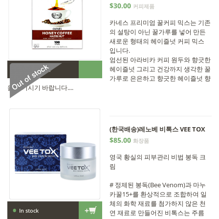
$30.00
커피제품
카네스 프리미엄 꿀커피 믹스는 기존
의 설탕이 아닌 꿀가루를 넣어 만든
새로운 형태의 헤이즐넛 커피 믹스
입니다.
엄선된 아라비카 커피 원두와 향긋한
•
헤이즐넛 그리고 건강까지 생각한 꿀
Out of stock
가루로 은은하고 향긋한 헤이즐넛 향
을 즐기시기 바랍니다....
(한국배송)레노베 비톡스 VEE TOX
$85.00
화장품
영국 황실의 피부관리 비법 봉독 크
림
# 정제된 봉독(Bee Venom)과 마누
카꿀15+를 환상적으로 조합하여 일
체의 화학 재료를 첨가하지 않은 천
•
+
In stock
연 재료로 만들어진 비톡스는 주름