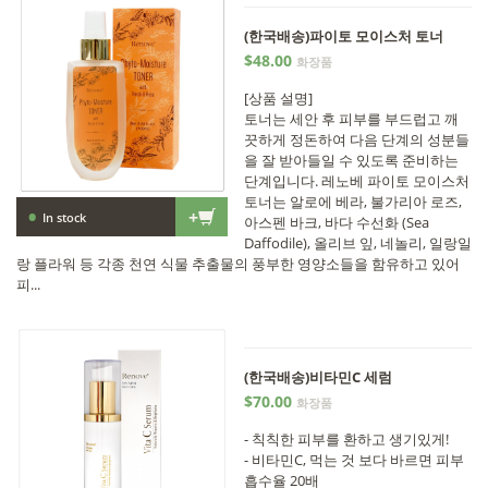
(한국배송)파이토 모이스처 토너
$48.00
화장품
[상품 설명]
토너는 세안 후 피부를 부드럽고 깨
끗하게 정돈하여 다음 단계의 성분들
을 잘 받아들일 수 있도록 준비하는
단계입니다. 레노베 파이토 모이스처
토너는 알로에 베라, 불가리아 로즈,
•
+
In stock
아스펜 바크, 바다 수선화 (Sea
Daffodile), 올리브 잎, 네놀리, 일랑일
랑 플라워 등 각종 천연 식물 추출물의 풍부한 영양소들을 함유하고 있어
피...
(한국배송)비타민C 세럼
$70.00
화장품
- 칙칙한 피부를 환하고 생기있게!
- 비타민C, 먹는 것 보다 바르면 피부
흡수율 20배