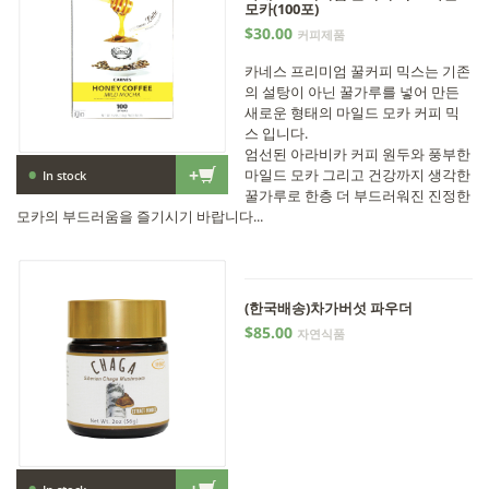
모카(100포)
$30.00
커피제품
카네스 프리미엄 꿀커피 믹스는 기존
의 설탕이 아닌 꿀가루를 넣어 만든
새로운 형태의 마일드 모카 커피 믹
스 입니다.
엄선된 아라비카 커피 원두와 풍부한
•
+
마일드 모카 그리고 건강까지 생각한
In stock
꿀가루로 한층 더 부드러워진 진정한
모카의 부드러움을 즐기시기 바랍니다...
(한국배송)차가버섯 파우더
$85.00
자연식품