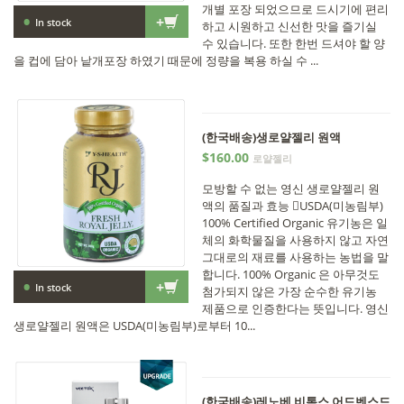
개별 포장 되었으므로 드시기에 편리
•
+
In stock
하고 시원하고 신선한 맛을 즐기실
수 있습니다. 또한 한번 드셔야 할 양
을 컵에 담아 낱개포장 하였기 때문에 정량을 복용 하실 수 ...
(한국배송)생로얄젤리 원액
$160.00
로얄젤리
모방할 수 없는 영신 생로얄젤리 원
액의 품질과 효능 USDA(미농림부)
100% Certified Organic 유기농은 일
체의 화학물질을 사용하지 않고 자연
그대로의 재료를 사용하는 농법을 말
합니다. 100% Organic 은 아무것도
•
+
In stock
첨가되지 않은 가장 순수한 유기농
제품으로 인증한다는 뜻입니다. 영신
생로얄젤리 원액은 USDA(미농림부)로부터 10...
(한국배송)레노베 비톡스 어드벤스드