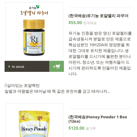
(한국배송)유기농 로얄젤리 파우더
$55.00
한국배송
유기농 인증을 받은 영신 로얄젤리를
급속냉동시켜 분말로 만든 제품으로
핵심성분인 10H2DA와 영양분을 최
대한 그대로 유지한 제품입니다. 생
로얄젤리를 드시기에 불편한 분이나
어린이, 청소년, 또는 여행자들이 드
•
+
In stock
시기에 편리하도록 만들어진 제품입
니다.
살아있는 로얄렉틴
일벌과 여왕벌은 태어날 때 똑 같은 유전자를 갖고 태어나지...
(한국배송)Honey Powder 1 Box
(12ea)
$120.00
꿀가루