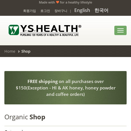
Made with
for a healthy lifestyle
English
한국어
회원가입
로그인
장바구니
|
Toggl
navig
Home
Shop
FREE shipping
on all purchases over
$150(Exception - HI & AK honey, honey powder
and coffee orders)
Organic
Shop