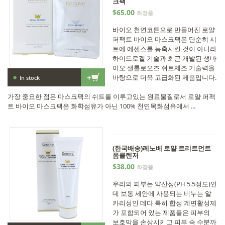
크팩
$65.00
화장품
바이오 천연코튼으로 만들어진 로얄
퍼팩트 바이오 마스크팩은 단순히 시
트에 에센스를 농축시킨 것이 아니라
하이드로겔 기술과 최근 개발된 생바
이오 샐룰로오즈 쉬트제조 기술력을
•
+
바탕으로 더욱 고급화된 제품입니다.
In stock
가장 중요한 점은 마스크팩의 쉬트를 이루고있는 원료물질로서 로얄 퍼팩
트 바이오 마스크팩은 화학섬유가 아닌 100% 천연목화섬유에서 ...
(한국배송)레노베 로얄 트리트먼트
폼클렌저
$38.00
화장품
우리의 피부는 약산성(PH 5.5정도)인
데 보통 세안에 사용되는 비누는 알
카리성인 데다 특히 합성 계면활성제
가 포함되어 있는 제품들은 피부의
보호막을 손상시키고 피부 속 수분까