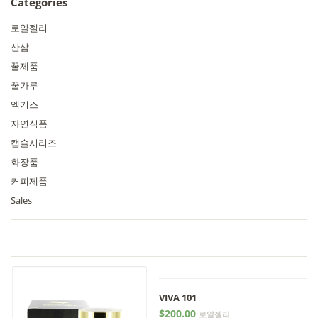
Categories
로얄젤리
산삼
꿀제품
꿀가루
엑기스
자연식품
캡슐시리즈
화장품
커피제품
Sales
VIVA 101
$200.00
로얄젤리