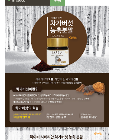
•
+
In stock