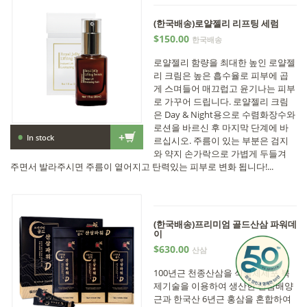
(한국배송)로얄젤리 리프팅 세럼
$150.00
한국배송
로얄젤리 함량을 최대한 높인 로얄젤
리 크림은 높은 흡수율로 피부에 곱
게 스며들어 매끄럽고 윤기나는 피부
로 가꾸어 드립니다. 로얄젤리 크림
은 Day & Night용으로 수렴화장수와
로션을 바르신 후 마지막 단계에 바
•
+
In stock
르십시오. 주름이 있는 부분은 검지
와 약지 손가락으로 가볍게 두들겨
주면서 발라주시면 주름이 옅어지고 탄력있는 피부로 변화 됩니다!...
(한국배송)프리미엄 골드산삼 파워데
이
$630.00
산삼
100년근 천종산삼을 식물체세포 복
제기술을 이용하여 생산한 산삼배양
근과 한국산 6년근 홍삼을 혼합하여