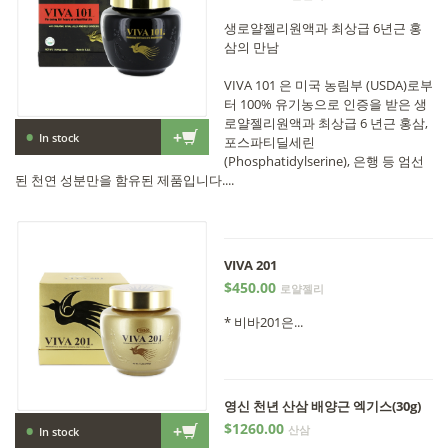
생로얄젤리원액과 최상급 6년근 홍
삼의 만남
VIVA 101 은 미국 농림부 (USDA)로부
터 100% 유기농으로 인증을 받은 생
로얄젤리원액과 최상급 6 년근 홍삼,
•
+
In stock
포스파티딜세린
(Phosphatidylserine), 은행 등 엄선
된 천연 성분만을 함유된 제품입니다....
VIVA 201
$450.00
로얄젤리
* 비바201은...
영신 천년 산삼 배양근 엑기스(30g)
•
$1260.00
+
산삼
In stock