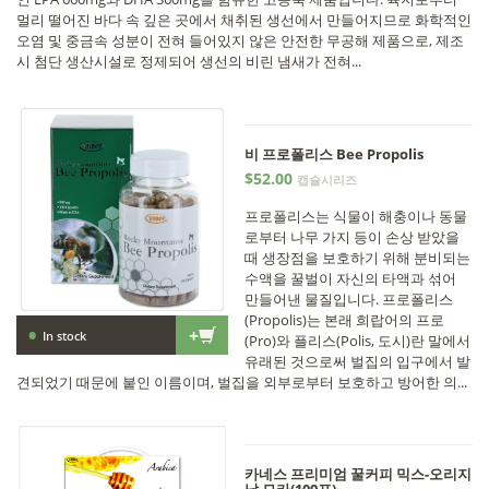
멀리 떨어진 바다 속 깊은 곳에서 채취된 생선에서 만들어지므로 화학적인
오염 및 중금속 성분이 전혀 들어있지 않은 안전한 무공해 제품으로, 제조
시 첨단 생산시설로 정제되어 생선의 비린 냄새가 전혀...
비 프로폴리스 Bee Propolis
$52.00
캡슐시리즈
프로폴리스는 식물이 해충이나 동물
로부터 나무 가지 등이 손상 받았을
때 생장점을 보호하기 위해 분비되는
수액을 꿀벌이 자신의 타액과 섞어
만들어낸 물질입니다. 프로폴리스
(Propolis)는 본래 희랍어의 프로
•
+
In stock
(Pro)와 플리스(Polis, 도시)란 말에서
유래된 것으로써 벌집의 입구에서 발
견되었기 때문에 붙인 이름이며, 벌집을 외부로부터 보호하고 방어한 의...
카네스 프리미엄 꿀커피 믹스-오리지