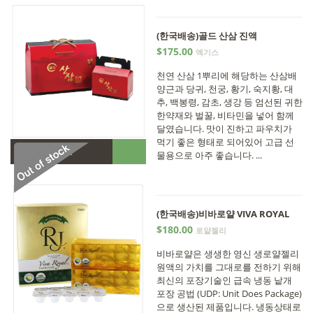
(한국배송)골드 산삼 진액
$175.00
엑기스
천연 산삼 1뿌리에 해당하는 산삼배
양근과 당귀, 천궁, 황기, 숙지황, 대
추, 백봉령, 감초, 생강 등 엄선된 귀한
한약재와 벌꿀, 비타민을 넣어 함께
달였습니다. 맛이 진하고 파우치가
먹기 좋은 형태로 되어있어 고급 선
•
Out of stock
물용으로 아주 좋습니다. ...
(한국배송)비바로얄 VIVA ROYAL
$180.00
로얄젤리
비바로얄은 생생한 영신 생로얄젤리
원액의 가치를 그대로를 전하기 위해
최신의 포장기술인 급속 냉동 낱개
포장 공법 (UDP: Unit Does Package)
으로 생산된 제품입니다. 냉동상태로