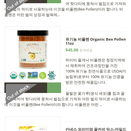
여 뒷다리에 뭉쳐서 벌집으로 가져와
어린 벌의 먹이로 사용하는데 이것을 비폴렌(Bee Pollen)이라 합니다. 비
폴렌은 어린 벌의 성장과 발육에...
유기농 비폴렌 Organic Bee Pollen
11oz
$45.00
한국배송
하이비 올게닉 비폴렌은 청정지역에
서 채취하여 건조과정만을 거친
100% 유기농 천연식품으로 USDA(미
농림부)로부터 100% 유기농 인증을
받은 안전한 제품입니다.
•
Out of stock
꿀벌은 꽃가루(생식 세포)를 침과 꿀
로 반죽하여 뒷다리에 뭉쳐서 벌집으로 가져와 어린 벌의 먹이로 사용하는
데 이것을 비폴렌(Bee Pollen)이라 합니다. 비폴렌은 어린 ...
카네스 프리미엄 꿀커피 믹스-마일드