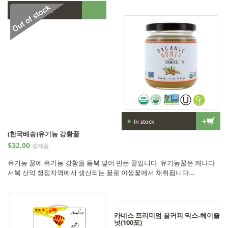
•
Out of stock
•
+
In stock
(한국배송)유기농 강황꿀
$32.00
꿀제품
유기농 꿀에 유기농 강황을 듬뿍 넣어 만든 꿀입니다. 유기농꿀은 캐나다
서북 산악 청정지역에서 생산되는 꿀로 야생꽃에서 채취됩니다....
카네스 프리미엄 꿀커피 믹스-헤이즐
넛(100포)